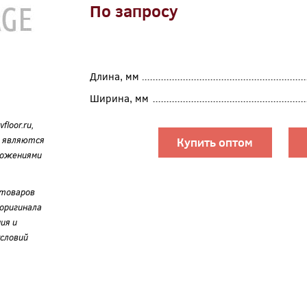
По запросу
Длина, мм
Ширина, мм
loor.ru,
е являются
Купить оптом
ложениями
 товаров
оригинала
ия и
словий