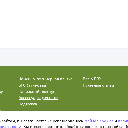
Каменно-полимерная плитка
Все о ПВХ
SPC (замковая)
Полезные статьи
ку
Напольный плинтус
Аксессуары для пола
Подложка
а
ь сайтом, вы соглашаетесь с использованием
файлов cookies
и
поли
циальности
. Вы можете запретить обработку сookies в настройках 