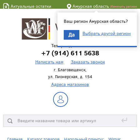
Актуальные остатки
Амурская область
Изменить регион
Ваш регион Амурская область?
Выбрать другой регион
Да
Телефон для связи
+7 (914) 611 5638
Написать нам
Заказать звонок
г. Благовещенск,
ул. Пионерская, д. 154
Адреса магазинов
↵
Главная
Каталог товаров
Напольный плинтус
Wimar