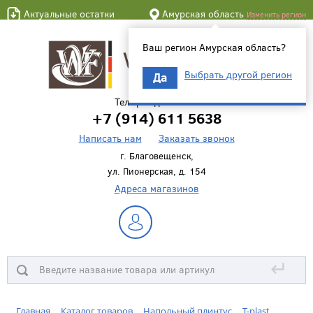
Актуальные остатки
Амурская область
Изменить регион
Ваш регион Амурская область?
Выбрать другой регион
Да
Телефон для связи
+7 (914) 611 5638
Написать нам
Заказать звонок
г. Благовещенск,
ул. Пионерская, д. 154
Адреса магазинов
↵
Главная
Каталог товаров
Напольный плинтус
T-plast