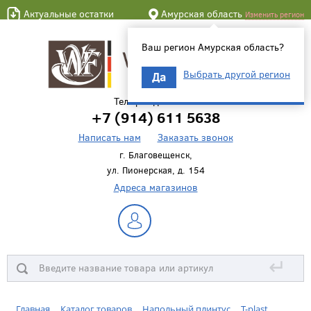
Актуальные остатки
Амурская область
Изменить регион
Ваш регион Амурская область?
Выбрать другой регион
Да
Телефон для связи
+7 (914) 611 5638
Написать нам
Заказать звонок
г. Благовещенск,
ул. Пионерская, д. 154
Адреса магазинов
↵
Главная
Каталог товаров
Напольный плинтус
T-plast