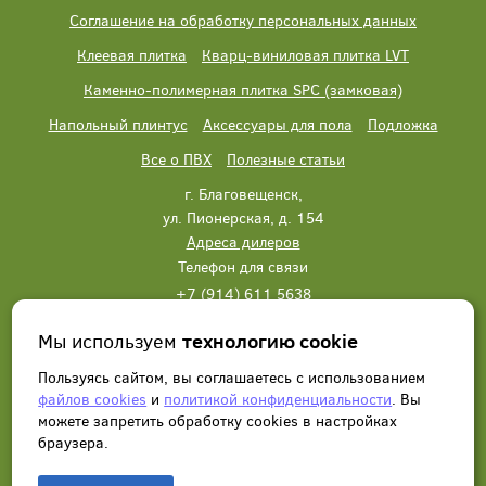
Соглашение на обработку персональных данных
Клеевая плитка
Кварц-виниловая плитка LVT
Каменно-полимерная плитка SPC (замковая)
Напольный плинтус
Аксессуары для пола
Подложка
Все о ПВХ
Полезные статьи
г. Благовещенск,
ул. Пионерская, д. 154
Адреса дилеров
Телефон для связи
+7 (914) 611 5638
+7 (914) 611 5638
Мы используем
технологию cookie
Написать нам
Заказать звонок
Пользуясь сайтом, вы соглашаетесь с использованием
файлов cookies
и
политикой конфиденциальности
. Вы
можете запретить обработку сookies в настройках
браузера.