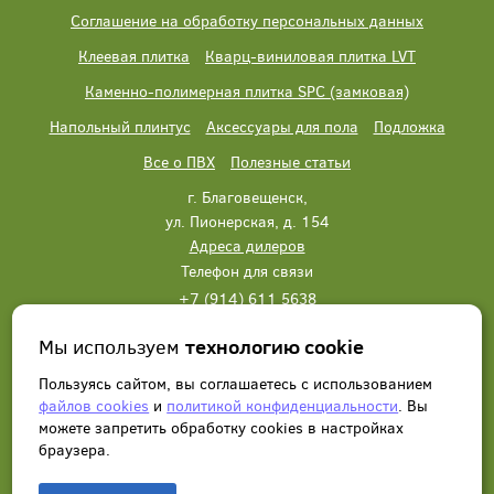
Соглашение на обработку персональных данных
Клеевая плитка
Кварц-виниловая плитка LVT
Каменно-полимерная плитка SPC (замковая)
Напольный плинтус
Аксессуары для пола
Подложка
Все о ПВХ
Полезные статьи
г. Благовещенск,
ул. Пионерская, д. 154
Адреса дилеров
Телефон для связи
+7 (914) 611 5638
+7 (914) 611 5638
Мы используем
технологию cookie
Написать нам
Заказать звонок
Пользуясь сайтом, вы соглашаетесь с использованием
файлов cookies
и
политикой конфиденциальности
. Вы
можете запретить обработку сookies в настройках
браузера.