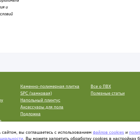
оригинала
ия и
словий
Каменно-полимерная плитка
Все о ПВХ
SPC (замковая)
Полезные статьи
ку
Напольный плинтус
Аксессуары для пола
Подложка
а
ь сайтом, вы соглашаетесь с использованием
файлов cookies
и
поли
циальности
. Вы можете запретить обработку сookies в настройках 