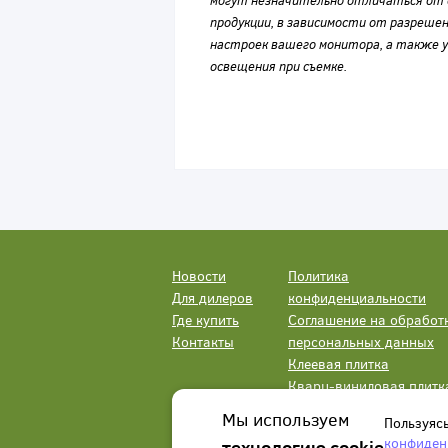
могут незначительно отличаться от 
продукции, в зависимости от разрешен
настроек вашего монитора, а также у
освещения при съемке.
Новости
Политика
Для дилеров
конфиденциальности
Где купить
Соглашение на обработ
Контакты
персональных данных
Клеевая плитка
Кварц-виниловая плитк
LVT
Мы используем
Пользуяс
конфиден
технологию cookie