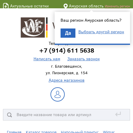
Актуальные остатки
Амурская область
Изменить регион
Ваш регион Амурская область?
Выбрать другой регион
Да
Телефон для связи
+7 (914) 611 5638
Написать нам
Заказать звонок
г. Благовещенск,
ул. Пионерская, д. 154
Адреса магазинов
↵
Главная
Каталог товаров
Напольный плинтус
Wimar