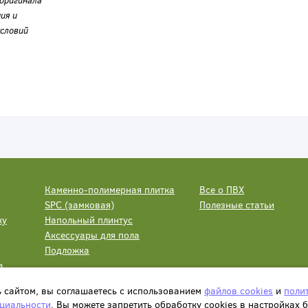
оригинала
ия и
словий
Каменно-полимерная плитка
Все о ПВХ
SPC (замковая)
Полезные статьи
ку
Напольный плинтус
Аксессуары для пола
Подложка
а
ь сайтом, вы соглашаетесь с использованием
файлов cookies
и
поли
циальности
. Вы можете запретить обработку сookies в настройках 