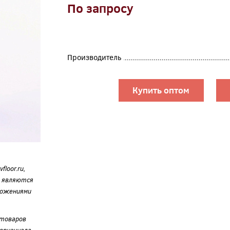
По запросу
Производитель
Купить оптом
loor.ru,
е являются
ложениями
 товаров