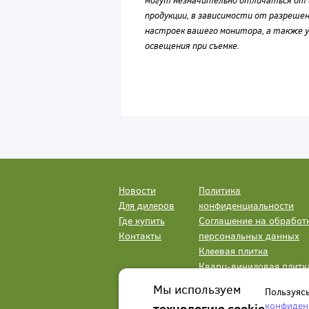
могут незначительно отличаться от 
продукции, в зависимости от разрешен
настроек вашего монитора, а также у
освещения при съемке.
Новости
Политика
Для дилеров
конфиденциальности
Где купить
Соглашение на обработ
Контакты
персональных данных
Клеевая плитка
Кварц-виниловая плитк
LVT
Мы используем
Пользуяс
конфиден
технологию cookie