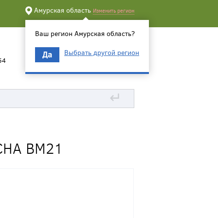
Амурская область
Изменить регион
Ваш регион Амурская область?
Выбрать другой регион
Да
54
↵
СНА BM21