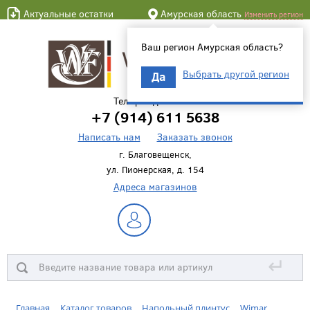
Актуальные остатки
Амурская область
Изменить регион
Ваш регион Амурская область?
Выбрать другой регион
Да
Телефон для связи
+7 (914) 611 5638
Написать нам
Заказать звонок
г. Благовещенск,
ул. Пионерская, д. 154
Адреса магазинов
↵
Главная
Каталог товаров
Напольный плинтус
Wimar