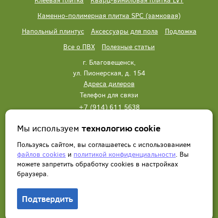
Каменно-полимерная плитка SPC (замковая)
Напольный плинтус
Аксессуары для пола
Подложка
Все о ПВХ
Полезные статьи
г. Благовещенск,
ул. Пионерская, д. 154
Адреса дилеров
Телефон для связи
+7 (914) 611 5638
+7 (914) 611 5638
Мы используем
технологию cookie
Написать нам
Заказать звонок
Пользуясь сайтом, вы соглашаетесь с использованием
файлов cookies
и
политикой конфиденциальности
. Вы
можете запретить обработку сookies в настройках
браузера.
Подтвердить
© 2012 - 2026, Wonderful Vinyl Floor. Все права защищены.