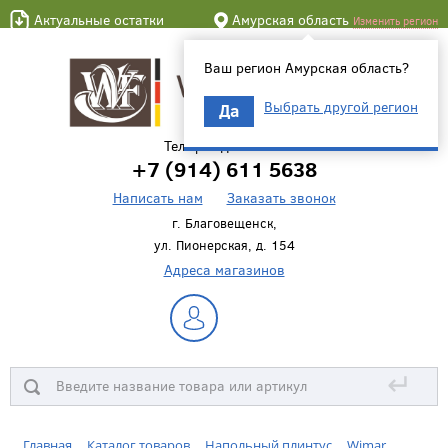
Актуальные остатки
Амурская область
Изменить регион
Ваш регион Амурская область?
Выбрать другой регион
Да
Телефон для связи
+7 (914) 611 5638
Написать нам
Заказать звонок
г. Благовещенск,
ул. Пионерская, д. 154
Адреса магазинов
↵
Главная
Каталог товаров
Напольный плинтус
Wimar