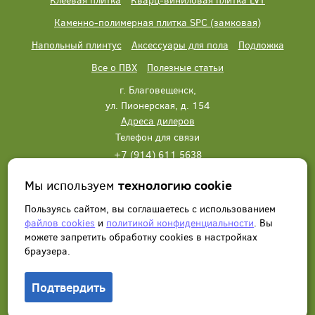
Каменно-полимерная плитка SPC (замковая)
Напольный плинтус
Аксессуары для пола
Подложка
Все о ПВХ
Полезные статьи
г. Благовещенск,
ул. Пионерская, д. 154
Адреса дилеров
Телефон для связи
+7 (914) 611 5638
+7 (914) 611 5638
Мы используем
технологию cookie
Написать нам
Заказать звонок
Пользуясь сайтом, вы соглашаетесь с использованием
файлов cookies
и
политикой конфиденциальности
. Вы
можете запретить обработку сookies в настройках
браузера.
Подтвердить
© 2012 - 2026, Wonderful Vinyl Floor. Все права защищены.