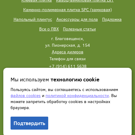
Каменно-полимерная плитка SPC (замковая)
Напольный плинтус
Аксессуары для пола
Подложка
Все о ПВХ
Полезные статьи
г. Благовещенск,
ул. Пионерская, д. 154
Адреса дилеров
Телефон для связи
+7 (914) 611 5638
+7 (914) 611 5638
Мы используем
технологию cookie
Написать нам
Заказать звонок
Пользуясь сайтом, вы соглашаетесь с использованием
файлов cookies
и
политикой конфиденциальности
. Вы
можете запретить обработку сookies в настройках
браузера.
Подтвердить
© 2012 - 2026, Wonderful Vinyl Floor. Все права защищены.