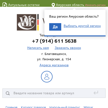
Актуальные остатки
Амурская область
Изменить регион
Ваш регион Амурская область?
Выбрать другой регион
Да
Телефон для связи
+7 (914) 611 5638
Написать нам
Заказать звонок
г. Благовещенск,
ул. Пионерская, д. 154
Адреса магазинов
↵
Главная
Каталог товаров
Напольный плинтус
Wimar