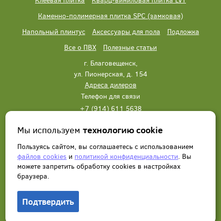
Каменно-полимерная плитка SPC (замковая)
Напольный плинтус
Аксессуары для пола
Подложка
Все о ПВХ
Полезные статьи
г. Благовещенск,
ул. Пионерская, д. 154
Адреса дилеров
Телефон для связи
+7 (914) 611 5638
+7 (914) 611 5638
Мы используем
технологию cookie
Написать нам
Заказать звонок
Пользуясь сайтом, вы соглашаетесь с использованием
файлов cookies
и
политикой конфиденциальности
. Вы
можете запретить обработку сookies в настройках
браузера.
Подтвердить
© 2012 - 2026, Wonderful Vinyl Floor. Все права защищены.