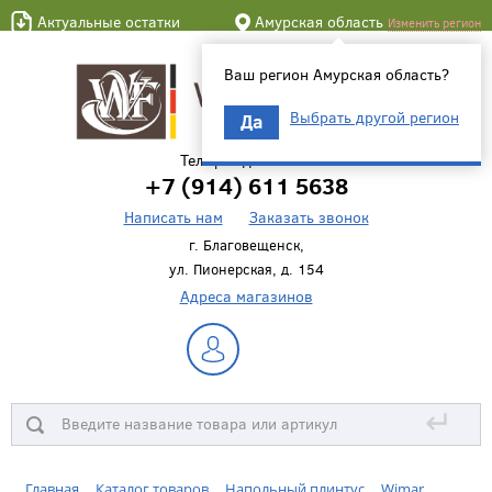
Актуальные остатки
Амурская область
Изменить регион
Ваш регион Амурская область?
Выбрать другой регион
Да
Телефон для связи
+7 (914) 611 5638
Написать нам
Заказать звонок
г. Благовещенск,
ул. Пионерская, д. 154
Адреса магазинов
↵
Главная
Каталог товаров
Напольный плинтус
Wimar