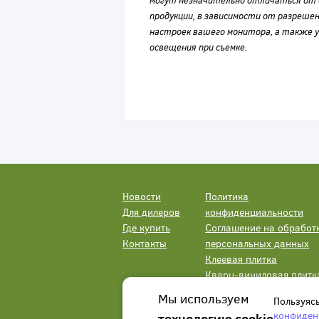
могут незначительно отличаться от 
продукции, в зависимости от разрешен
настроек вашего монитора, а также у
освещения при съемке.
Новости
Политика
Для дилеров
конфиденциальности
Где купить
Соглашение на обработ
Контакты
персональных данных
Клеевая плитка
Кварц-виниловая плитк
LVT
Мы используем
Пользуяс
конфиден
технологию cookie