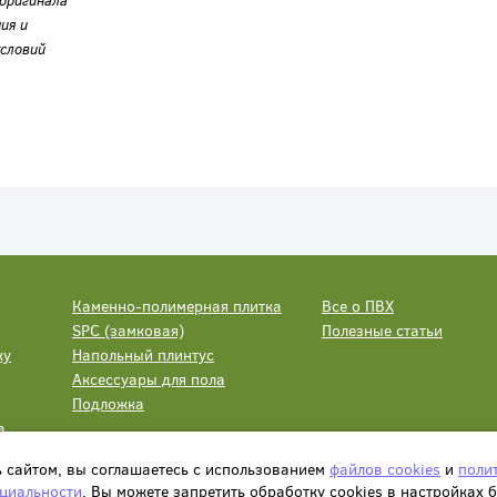
оригинала
ия и
словий
Каменно-полимерная плитка
Все о ПВХ
SPC (замковая)
Полезные статьи
ку
Напольный плинтус
Аксессуары для пола
Подложка
а
ь сайтом, вы соглашаетесь с использованием
файлов cookies
и
поли
циальности
. Вы можете запретить обработку сookies в настройках 