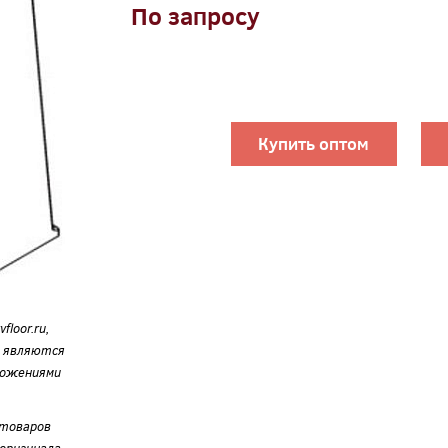
По запросу
Купить оптом
loor.ru,
е являются
ложениями
 товаров