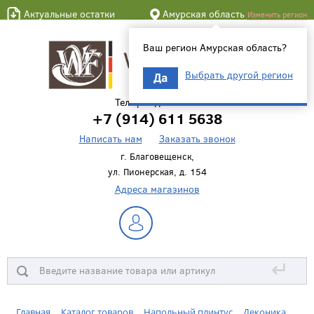
Актуальные остатки
Амурская область
Изменить регион
Ваш регион Амурская область?
Выбрать другой регион
Да
Телефон для связи
+7 (914) 611 5638
Написать нам
Заказать звонок
г. Благовещенск,
ул. Пионерская, д. 154
Адреса магазинов
↵
Главная
Каталог товаров
Напольный плинтус
Деконика