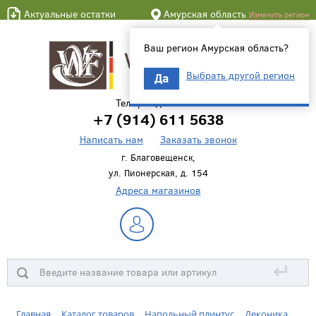
Актуальные остатки
Амурская область
Изменить регион
Ваш регион Амурская область?
Выбрать другой регион
Да
Телефон для связи
+7 (914) 611 5638
Написать нам
Заказать звонок
г. Благовещенск,
ул. Пионерская, д. 154
Адреса магазинов
↵
Главная
Каталог товаров
Напольный плинтус
Деконика