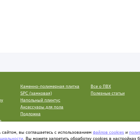
Каменно-полимерная плитка
Все о ПВХ
SPC (замковая)
Полезные статьи
ку
Напольный плинтус
Аксессуары для пола
Подложка
а
ь сайтом, вы соглашаетесь с использованием
файлов cookies
и
поли
циальности
. Вы можете запретить обработку сookies в настройках 