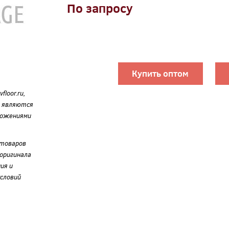
По запросу
Купить оптом
loor.ru,
е являются
ложениями
 товаров
оригинала
ия и
словий