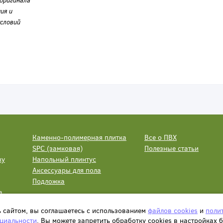
оригинала
ия и
словий
Каменно-полимерная плитка
Все о ПВХ
SPC (замковая)
Полезные статьи
ку
Напольный плинтус
Аксессуары для пола
Подложка
а
ь сайтом, вы соглашаетесь с использованием
файлов cookies
и
поли
циальности
. Вы можете запретить обработку сookies в настройках 