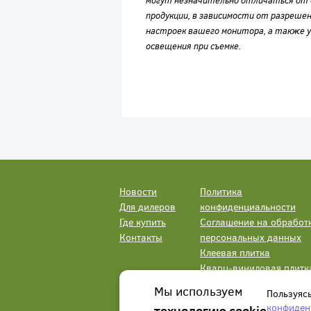
могут незначительно отличаться от 
продукции, в зависимости от разрешен
настроек вашего монитора, а также у
освещения при съемке.
Новости
Политика
Для дилеров
конфиденциальности
Где купить
Соглашение на обработ
Контакты
персональных данных
Клеевая плитка
Кварц-виниловая плитк
LVT
Мы используем
Пользуяс
конфиден
технологию cookie