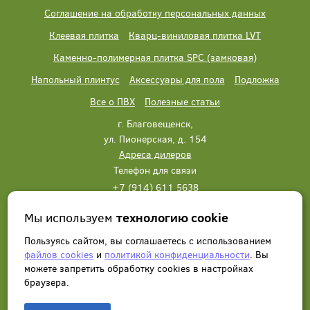
Соглашение на обработку персональных данных
Клеевая плитка
Кварц-виниловая плитка LVT
Каменно-полимерная плитка SPC (замковая)
Напольный плинтус
Аксессуары для пола
Подложка
Все о ПВХ
Полезные статьи
г. Благовещенск,
ул. Пионерская, д. 154
Адреса дилеров
Телефон для связи
+7 (914) 611 5638
+7 (914) 611 5638
Мы используем
технологию cookie
Написать нам
Заказать звонок
Пользуясь сайтом, вы соглашаетесь с использованием
файлов cookies
и
политикой конфиденциальности
. Вы
можете запретить обработку сookies в настройках
браузера.