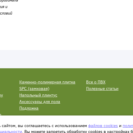
оригинала
ия и
словий
Каменно-полимерная плитка
Все о ПВХ
SPC (замковая)
Полезные статьи
ку
Напольный плинтус
Аксессуары для пола
Подложка
а
ь сайтом, вы соглашаетесь с использованием
файлов cookies
и
поли
циальности
. Вы можете запретить обработку сookies в настройках 