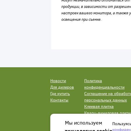
могут незначительно отличаться от 
продукции, в зависимости от разрешен
настроек вашего монитора, а также у
освещения при съемке.
Новости
Политика
Для дилеров
конфиденциальности
Где купить
Соглашение на обработ
Контакты
персональных данных
Клеевая плитка
Кварц-виниловая плитк
LVT
Мы используем
Пользуяс
конфиден
технологию cookie