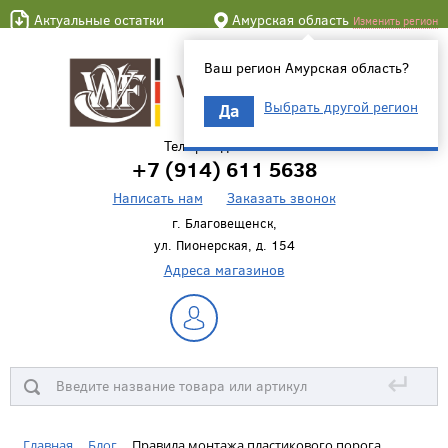
Актуальные остатки
Амурская область
Изменить регион
Ваш регион Амурская область?
Выбрать другой регион
Да
Телефон для связи
+7 (914) 611 5638
Написать нам
Заказать звонок
г. Благовещенск,
ул. Пионерская, д. 154
Адреса магазинов
↵
Главная
Блог
Правила монтажа пластикового порога