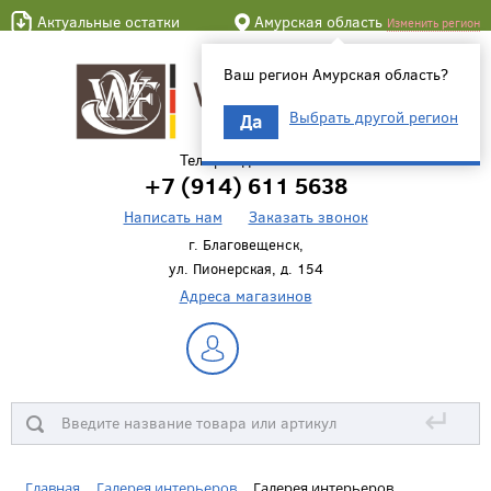
Актуальные остатки
Амурская область
Изменить регион
Ваш регион Амурская область?
Выбрать другой регион
Да
Телефон для связи
+7 (914) 611 5638
Написать нам
Заказать звонок
г. Благовещенск,
ул. Пионерская, д. 154
Адреса магазинов
↵
Главная
Галерея интерьеров
Галерея интерьеров